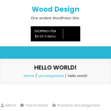
Skip
Wood Design
to
content
Eine andere WordPress-Site.
SHOPPING ITEM
$0.00
0 items
HELLO WORLD!
Home
Uncategorized
Hello world!
Zu
Admin
1 Kommentar
Posted In
Uncategorized