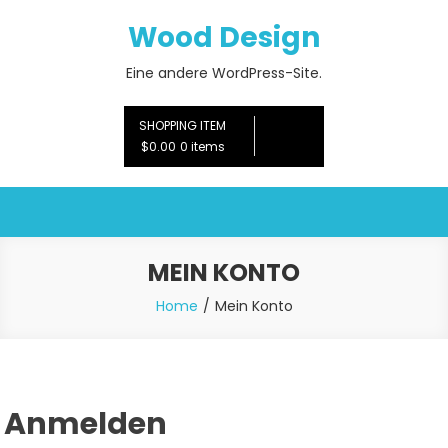
Skip
Wood Design
to
content
Eine andere WordPress-Site.
SHOPPING ITEM
$0.00
0 items
MEIN KONTO
Home
Mein Konto
Anmelden