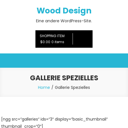
Skip
Wood Design
to
content
Eine andere WordPress-Site.
SHOPPING ITEM
$0.00
0 items
GALLERIE SPEZIELLES
Home
Gallerie Spezielles
[ngg src=“galleries“ ids=“3″ display=“basic_thumbnail“
thumbnail_crop=“0″]